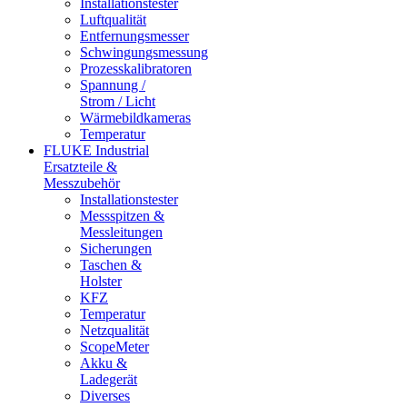
Installationstester
Luftqualität
Entfernungsmesser
Schwingungsmessung
Prozesskalibratoren
Spannung /
Strom / Licht
Wärmebildkameras
Temperatur
FLUKE Industrial
Ersatzteile &
Messzubehör
Installationstester
Messspitzen &
Messleitungen
Sicherungen
Taschen &
Holster
KFZ
Temperatur
Netzqualität
ScopeMeter
Akku &
Ladegerät
Diverses