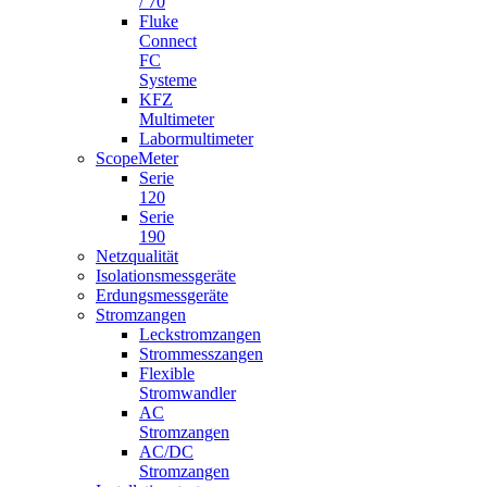
/ 70
Fluke
Connect
FC
Systeme
KFZ
Multimeter
Labormultimeter
ScopeMeter
Serie
120
Serie
190
Netzqualität
Isolationsmessgeräte
Erdungsmessgeräte
Stromzangen
Leckstromzangen
Strommesszangen
Flexible
Stromwandler
AC
Stromzangen
AC/DC
Stromzangen