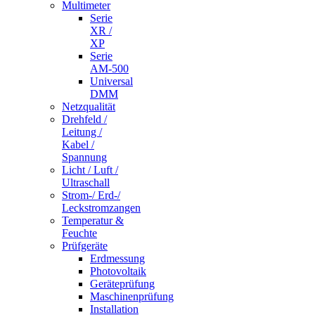
Multimeter
Serie
XR /
XP
Serie
AM-500
Universal
DMM
Netzqualität
Drehfeld /
Leitung /
Kabel /
Spannung
Licht / Luft /
Ultraschall
Strom-/ Erd-/
Leckstromzangen
Temperatur &
Feuchte
Prüfgeräte
Erdmessung
Photovoltaik
Geräteprüfung
Maschinenprüfung
Installation