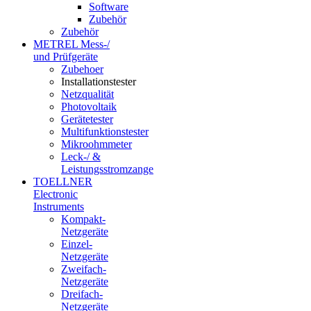
Software
Zubehör
Zubehör
METREL Mess-/
und Prüfgeräte
Zubehoer
Installationstester
Netzqualität
Photovoltaik
Gerätetester
Multifunktionstester
Mikroohmmeter
Leck-/ &
Leistungsstromzange
TOELLNER
Electronic
Instruments
Kompakt-
Netzgeräte
Einzel-
Netzgeräte
Zweifach-
Netzgeräte
Dreifach-
Netzgeräte