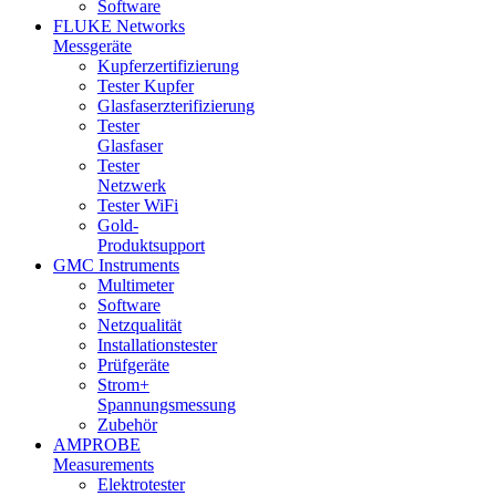
Software
FLUKE Networks
Messgeräte
Kupferzertifizierung
Tester Kupfer
Glasfaserzterifizierung
Tester
Glasfaser
Tester
Netzwerk
Tester WiFi
Gold-
Produktsupport
GMC Instruments
Multimeter
Software
Netzqualität
Installationstester
Prüfgeräte
Strom+
Spannungsmessung
Zubehör
AMPROBE
Measurements
Elektrotester