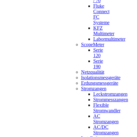
/ 70
Fluke
Connect
FC
Systeme
KFZ
Multimeter
Labormultimeter
ScopeMeter
Serie
120
Serie
190
Netzqualität
Isolationsmessgeräte
Erdungsmessgeräte
Stromzangen
Leckstromzangen
Strommesszangen
Flexible
Stromwandler
AC
Stromzangen
AC/DC
Stromzangen