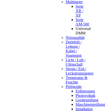
Multimeter
Serie
XR /
XP
Serie
AM-500
Universal
DMM
Netzqualität
Drehfeld /
Leitung /
Kabel /
Spannung
Licht / Luft /
Ultraschall
Strom-/ Erd-/
Leckstromzangen
Temperatur &
Feuchte
Prüfgeräte
Erdmessung
Photovoltaik
Geräteprüfung
Maschinenprüfung
Installation