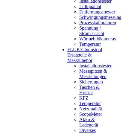
Installationstester
Luftqualität
Entfernungsmesser
Schwingungsmessung
Prozesskalibratoren
Spannung /
Strom / Licht
Wärmebildkameras
Temperatur
FLUKE Industrial
Ersatzteile &
Messzubehör
Installationstester
Messspitzen &
Messleitungen
Sicherungen
Taschen &
Holster
KFZ
Temperatur
Netzqualität
ScopeMeter
Akku &
Ladegerät
Diverses