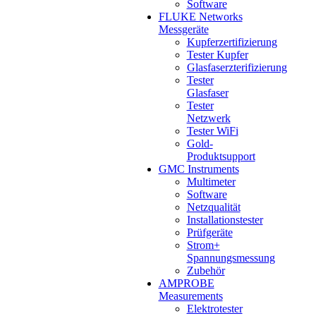
Software
FLUKE Networks
Messgeräte
Kupferzertifizierung
Tester Kupfer
Glasfaserzterifizierung
Tester
Glasfaser
Tester
Netzwerk
Tester WiFi
Gold-
Produktsupport
GMC Instruments
Multimeter
Software
Netzqualität
Installationstester
Prüfgeräte
Strom+
Spannungsmessung
Zubehör
AMPROBE
Measurements
Elektrotester