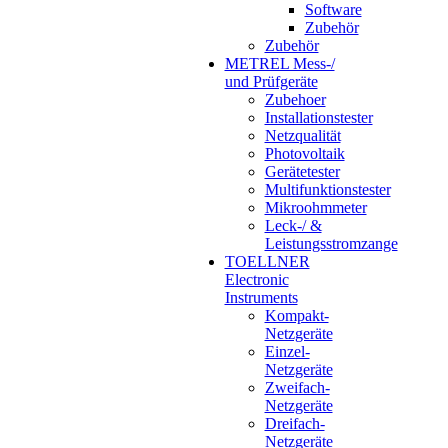
Software
Zubehör
Zubehör
METREL Mess-/
und Prüfgeräte
Zubehoer
Installationstester
Netzqualität
Photovoltaik
Gerätetester
Multifunktionstester
Mikroohmmeter
Leck-/ &
Leistungsstromzange
TOELLNER
Electronic
Instruments
Kompakt-
Netzgeräte
Einzel-
Netzgeräte
Zweifach-
Netzgeräte
Dreifach-
Netzgeräte