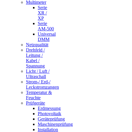
Multimeter
Serie
XR /
XP
Serie
AM-500
Universal
DMM
Netzqualität
Drehfeld /
Leitung /
Kabel /
Spannung
Licht / Luft /
Ultraschall
Strom-/ Erd-/
Leckstromzangen
Temperatur &
Feuchte
Prüfgeräte
Erdmessung
Photovoltaik
Geräteprüfung
Maschinenprüfung
Installation