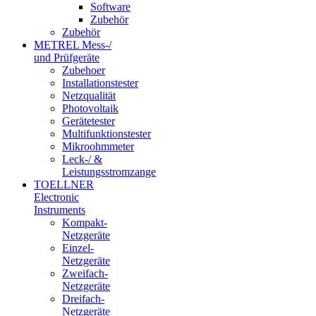
Software
Zubehör
Zubehör
METREL Mess-/
und Prüfgeräte
Zubehoer
Installationstester
Netzqualität
Photovoltaik
Gerätetester
Multifunktionstester
Mikroohmmeter
Leck-/ &
Leistungsstromzange
TOELLNER
Electronic
Instruments
Kompakt-
Netzgeräte
Einzel-
Netzgeräte
Zweifach-
Netzgeräte
Dreifach-
Netzgeräte