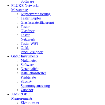
Software
FLUKE Networks
Messgeräte
Kupferzertifizierung
Tester Kupfer
Glasfaserzterifizierung
Tester
Glasfaser
Tester
Netzwerk
Tester WiFi
Gold-
Produktsupport
GMC Instruments
Multimeter
Software
Netzqualität
Installationstester
Prüfgeräte
Strom+
Spannungsmessung
Zubehör
AMPROBE
Measurements
Elektrotester