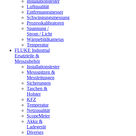
Installationstester
Luftqualität
Entfernungsmesser
Schwingungsmessung
Prozesskalibratoren
Spannung /
Strom / Licht
Wärmebildkameras
Temperatur
FLUKE Industrial
Ersatzteile &
Messzubehör
Installationstester
Messspitzen &
Messleitungen
Sicherungen
Taschen &
Holster
KFZ
Temperatur
Netzqualität
ScopeMeter
Akku &
Ladegerät
Diverses