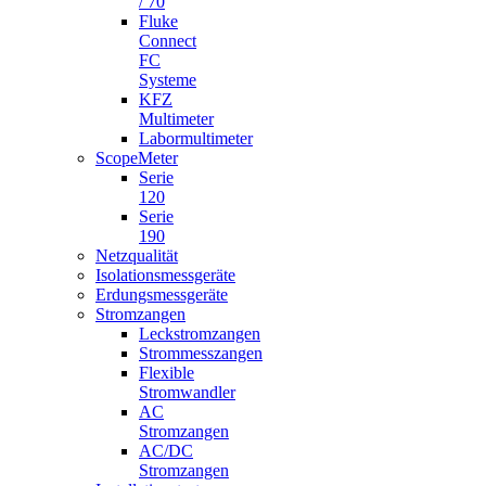
/ 70
Fluke
Connect
FC
Systeme
KFZ
Multimeter
Labormultimeter
ScopeMeter
Serie
120
Serie
190
Netzqualität
Isolationsmessgeräte
Erdungsmessgeräte
Stromzangen
Leckstromzangen
Strommesszangen
Flexible
Stromwandler
AC
Stromzangen
AC/DC
Stromzangen