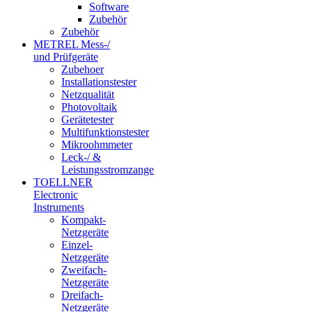
Software
Zubehör
Zubehör
METREL Mess-/
und Prüfgeräte
Zubehoer
Installationstester
Netzqualität
Photovoltaik
Gerätetester
Multifunktionstester
Mikroohmmeter
Leck-/ &
Leistungsstromzange
TOELLNER
Electronic
Instruments
Kompakt-
Netzgeräte
Einzel-
Netzgeräte
Zweifach-
Netzgeräte
Dreifach-
Netzgeräte