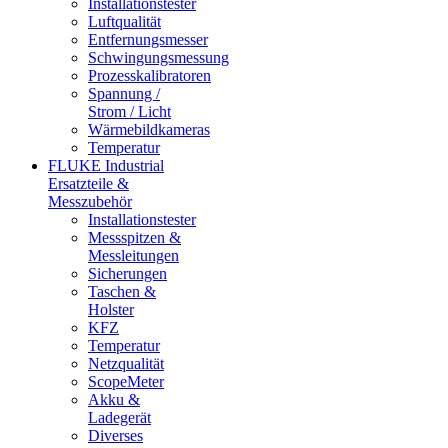
Installationstester
Luftqualität
Entfernungsmesser
Schwingungsmessung
Prozesskalibratoren
Spannung /
Strom / Licht
Wärmebildkameras
Temperatur
FLUKE Industrial
Ersatzteile &
Messzubehör
Installationstester
Messspitzen &
Messleitungen
Sicherungen
Taschen &
Holster
KFZ
Temperatur
Netzqualität
ScopeMeter
Akku &
Ladegerät
Diverses