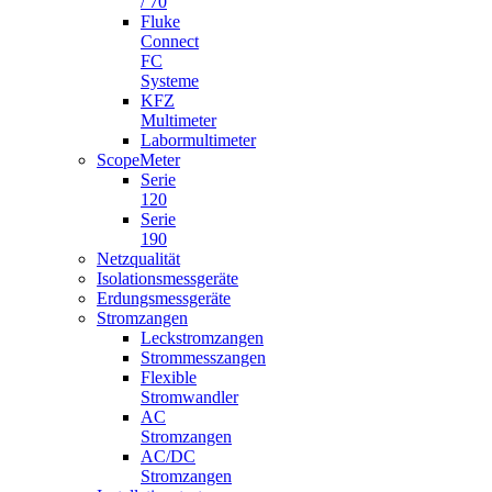
/ 70
Fluke
Connect
FC
Systeme
KFZ
Multimeter
Labormultimeter
ScopeMeter
Serie
120
Serie
190
Netzqualität
Isolationsmessgeräte
Erdungsmessgeräte
Stromzangen
Leckstromzangen
Strommesszangen
Flexible
Stromwandler
AC
Stromzangen
AC/DC
Stromzangen