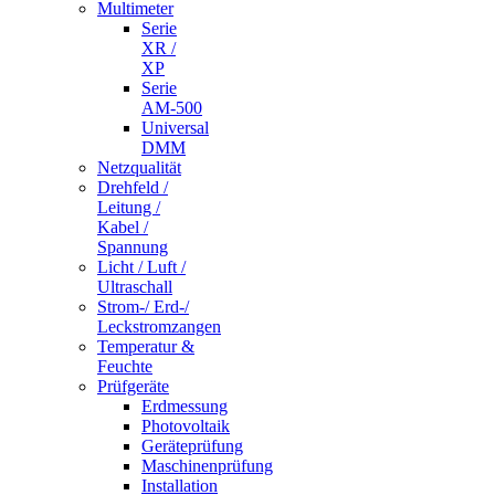
Multimeter
Serie
XR /
XP
Serie
AM-500
Universal
DMM
Netzqualität
Drehfeld /
Leitung /
Kabel /
Spannung
Licht / Luft /
Ultraschall
Strom-/ Erd-/
Leckstromzangen
Temperatur &
Feuchte
Prüfgeräte
Erdmessung
Photovoltaik
Geräteprüfung
Maschinenprüfung
Installation