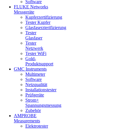
Software
FLUKE Networks
Messgeräte
Kupferzertifizierung
Tester Kupfer
Glasfaserzterifizierung
Tester
Glasfaser
Tester
Netzwerk
Tester WiFi
Gold-
Produktsupport
GMC Instruments
Multimeter
Software
Netzqualität
Installationstester
Prüfgeräte
Strom+
Spannungsmessung
Zubehör
AMPROBE
Measurements
Elektrotester