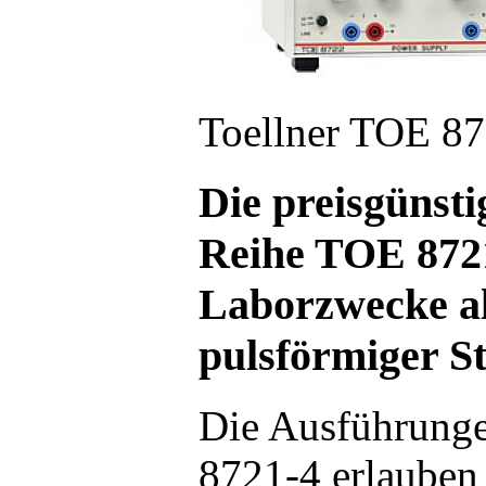
Toellner TOE 8
Die preisgünst
Reihe TOE 8721
Laborzwecke al
pulsförmiger S
Die Ausführung
8721-4 erlauben