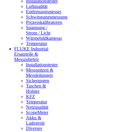
Installationstester
Luftqualität
Entfernungsmesser
Schwingungsmessung
Prozesskalibratoren
Spannung /
Strom / Licht
Wärmebildkameras
Temperatur
FLUKE Industrial
Ersatzteile &
Messzubehör
Installationstester
Messspitzen &
Messleitungen
Sicherungen
Taschen &
Holster
KFZ
Temperatur
Netzqualität
ScopeMeter
Akku &
Ladegerät
Diverses