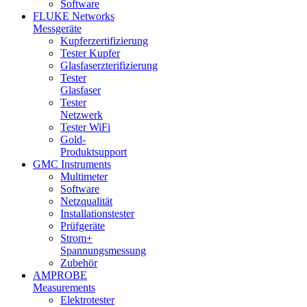
Software
FLUKE Networks
Messgeräte
Kupferzertifizierung
Tester Kupfer
Glasfaserzterifizierung
Tester
Glasfaser
Tester
Netzwerk
Tester WiFi
Gold-
Produktsupport
GMC Instruments
Multimeter
Software
Netzqualität
Installationstester
Prüfgeräte
Strom+
Spannungsmessung
Zubehör
AMPROBE
Measurements
Elektrotester