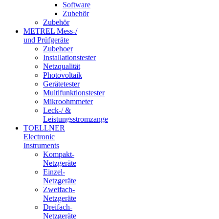
Software
Zubehör
Zubehör
METREL Mess-/
und Prüfgeräte
Zubehoer
Installationstester
Netzqualität
Photovoltaik
Gerätetester
Multifunktionstester
Mikroohmmeter
Leck-/ &
Leistungsstromzange
TOELLNER
Electronic
Instruments
Kompakt-
Netzgeräte
Einzel-
Netzgeräte
Zweifach-
Netzgeräte
Dreifach-
Netzgeräte