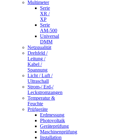
Multimeter
Serie
XR /
XP
Serie
AM-500
Universal
DMM
Netzqualität
Drehfeld /
Leitung /
Kabel /
Spannung
Licht / Luft /
Ultraschall
Strom-/ Erd-/
Leckstromzangen
Temperatur &
Feuchte
Prüfgeräte
Erdmessung
Photovoltaik
Geräteprüfung
Maschinenprüfung
Installation