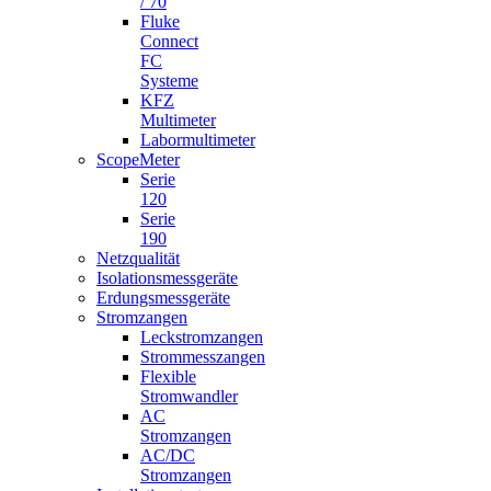
/ 70
Fluke
Connect
FC
Systeme
KFZ
Multimeter
Labormultimeter
ScopeMeter
Serie
120
Serie
190
Netzqualität
Isolationsmessgeräte
Erdungsmessgeräte
Stromzangen
Leckstromzangen
Strommesszangen
Flexible
Stromwandler
AC
Stromzangen
AC/DC
Stromzangen