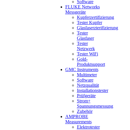
Software
FLUKE Networks
Messgeräte
Kupferzertifizierung
Tester Kupfer
Glasfaserzterifizierung
Tester
Glasfaser
Tester
Netzwerk
Tester WiFi
Gold-
Produktsupport
GMC Instruments
Multimeter
Software
Netzqualität
Installationstester
Prüfgeräte
Strom+
Spannungsmessung
Zubehör
AMPROBE
Measurements
Elektrotester