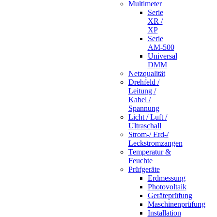
Multimeter
Serie
XR /
XP
Serie
AM-500
Universal
DMM
Netzqualität
Drehfeld /
Leitung /
Kabel /
Spannung
Licht / Luft /
Ultraschall
Strom-/ Erd-/
Leckstromzangen
Temperatur &
Feuchte
Prüfgeräte
Erdmessung
Photovoltaik
Geräteprüfung
Maschinenprüfung
Installation