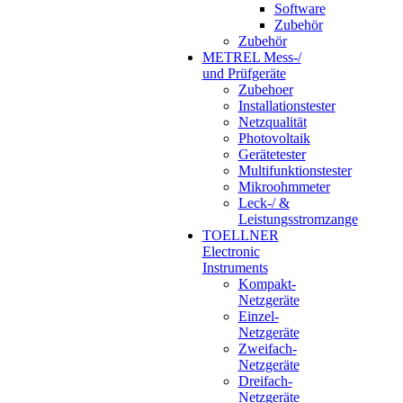
Software
Zubehör
Zubehör
METREL Mess-/
und Prüfgeräte
Zubehoer
Installationstester
Netzqualität
Photovoltaik
Gerätetester
Multifunktionstester
Mikroohmmeter
Leck-/ &
Leistungsstromzange
TOELLNER
Electronic
Instruments
Kompakt-
Netzgeräte
Einzel-
Netzgeräte
Zweifach-
Netzgeräte
Dreifach-
Netzgeräte