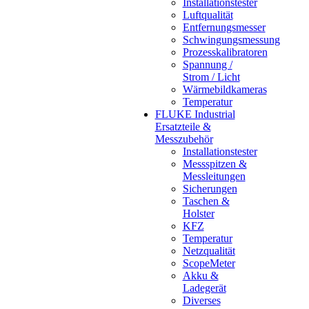
Installationstester
Luftqualität
Entfernungsmesser
Schwingungsmessung
Prozesskalibratoren
Spannung /
Strom / Licht
Wärmebildkameras
Temperatur
FLUKE Industrial
Ersatzteile &
Messzubehör
Installationstester
Messspitzen &
Messleitungen
Sicherungen
Taschen &
Holster
KFZ
Temperatur
Netzqualität
ScopeMeter
Akku &
Ladegerät
Diverses