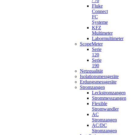
/ 70
Fluke
Connect
FC
Systeme
KFZ
Multimeter
Labormultimeter
ScopeMeter
Serie
120
Serie
190
Netzqualität
Isolationsmessgeräte
Erdungsmessgeräte
Stromzangen
Leckstromzangen
Strommesszangen
Flexible
Stromwandler
AC
Stromzangen
AC/DC
Stromzangen