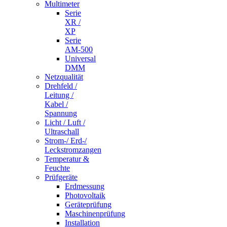
Multimeter
Serie
XR /
XP
Serie
AM-500
Universal
DMM
Netzqualität
Drehfeld /
Leitung /
Kabel /
Spannung
Licht / Luft /
Ultraschall
Strom-/ Erd-/
Leckstromzangen
Temperatur &
Feuchte
Prüfgeräte
Erdmessung
Photovoltaik
Geräteprüfung
Maschinenprüfung
Installation