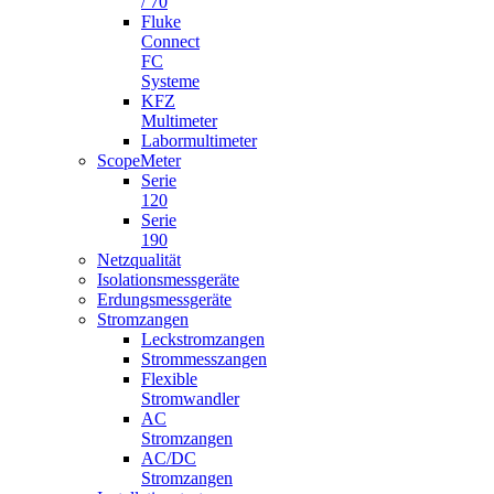
/ 70
Fluke
Connect
FC
Systeme
KFZ
Multimeter
Labormultimeter
ScopeMeter
Serie
120
Serie
190
Netzqualität
Isolationsmessgeräte
Erdungsmessgeräte
Stromzangen
Leckstromzangen
Strommesszangen
Flexible
Stromwandler
AC
Stromzangen
AC/DC
Stromzangen