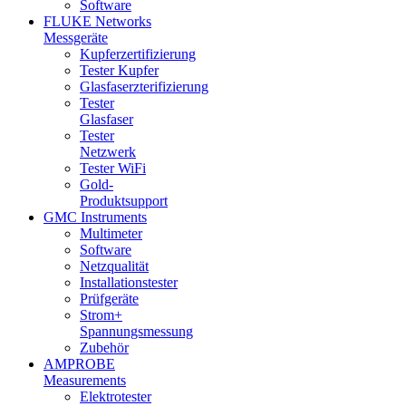
Software
FLUKE Networks
Messgeräte
Kupferzertifizierung
Tester Kupfer
Glasfaserzterifizierung
Tester
Glasfaser
Tester
Netzwerk
Tester WiFi
Gold-
Produktsupport
GMC Instruments
Multimeter
Software
Netzqualität
Installationstester
Prüfgeräte
Strom+
Spannungsmessung
Zubehör
AMPROBE
Measurements
Elektrotester