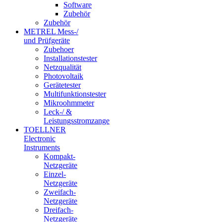
Software
Zubehör
Zubehör
METREL Mess-/
und Prüfgeräte
Zubehoer
Installationstester
Netzqualität
Photovoltaik
Gerätetester
Multifunktionstester
Mikroohmmeter
Leck-/ &
Leistungsstromzange
TOELLNER
Electronic
Instruments
Kompakt-
Netzgeräte
Einzel-
Netzgeräte
Zweifach-
Netzgeräte
Dreifach-
Netzgeräte