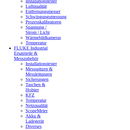
Installationstester
Luftqualität
Entfernungsmesser
Schwingungsmessung
Prozesskalibratoren
Spannung /
Strom / Licht
Wärmebildkameras
Temperatur
FLUKE Industrial
Ersatzteile &
Messzubehör
Installationstester
Messspitzen &
Messleitungen
Sicherungen
Taschen &
Holster
KFZ
Temperatur
Netzqualität
ScopeMeter
Akku &
Ladegerät
Diverses