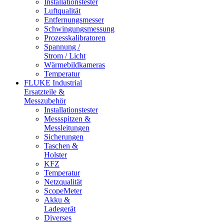
Installationstester
Luftqualität
Entfernungsmesser
Schwingungsmessung
Prozesskalibratoren
Spannung /
Strom / Licht
Wärmebildkameras
Temperatur
FLUKE Industrial
Ersatzteile &
Messzubehör
Installationstester
Messspitzen &
Messleitungen
Sicherungen
Taschen &
Holster
KFZ
Temperatur
Netzqualität
ScopeMeter
Akku &
Ladegerät
Diverses