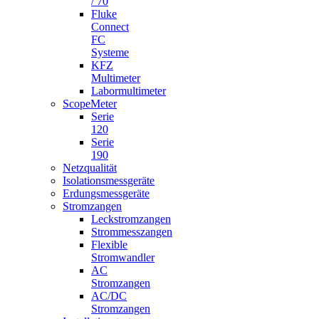
/ 70
Fluke
Connect
FC
Systeme
KFZ
Multimeter
Labormultimeter
ScopeMeter
Serie
120
Serie
190
Netzqualität
Isolationsmessgeräte
Erdungsmessgeräte
Stromzangen
Leckstromzangen
Strommesszangen
Flexible
Stromwandler
AC
Stromzangen
AC/DC
Stromzangen