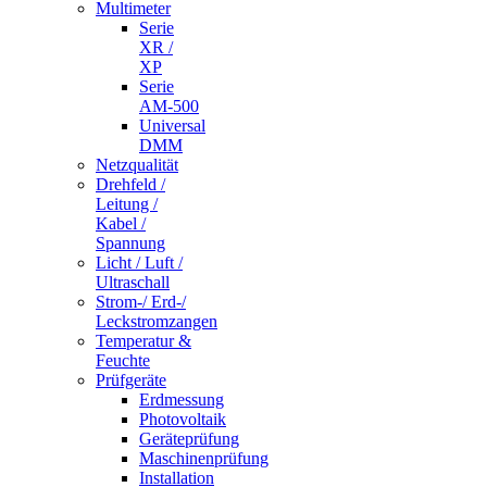
Multimeter
Serie
XR /
XP
Serie
AM-500
Universal
DMM
Netzqualität
Drehfeld /
Leitung /
Kabel /
Spannung
Licht / Luft /
Ultraschall
Strom-/ Erd-/
Leckstromzangen
Temperatur &
Feuchte
Prüfgeräte
Erdmessung
Photovoltaik
Geräteprüfung
Maschinenprüfung
Installation