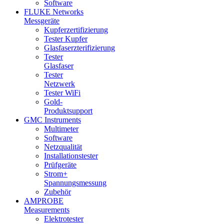
Software
FLUKE Networks
Messgeräte
Kupferzertifizierung
Tester Kupfer
Glasfaserzterifizierung
Tester
Glasfaser
Tester
Netzwerk
Tester WiFi
Gold-
Produktsupport
GMC Instruments
Multimeter
Software
Netzqualität
Installationstester
Prüfgeräte
Strom+
Spannungsmessung
Zubehör
AMPROBE
Measurements
Elektrotester