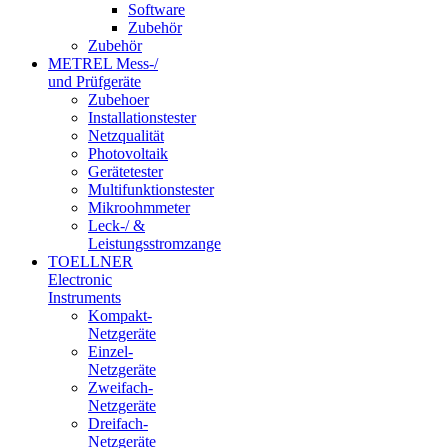
Software
Zubehör
Zubehör
METREL Mess-/
und Prüfgeräte
Zubehoer
Installationstester
Netzqualität
Photovoltaik
Gerätetester
Multifunktionstester
Mikroohmmeter
Leck-/ &
Leistungsstromzange
TOELLNER
Electronic
Instruments
Kompakt-
Netzgeräte
Einzel-
Netzgeräte
Zweifach-
Netzgeräte
Dreifach-
Netzgeräte