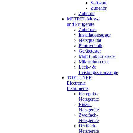
Software
Zubehör
Zubehör
METREL Mess-/
und Prüfgeräte
Zubehoer
Installationstester
Netzqualität
Photovoltaik
Gerätetester
Multifunktionstester
Mikroohmmeter
Leck-/ &
Leistungsstromzange
TOELLNER
Electronic
Instruments
Kompakt-
Netzgeräte
Einzel-
Netzgeräte
Zweifach-
Netzgeräte
Dreifach-
Netzgeräte