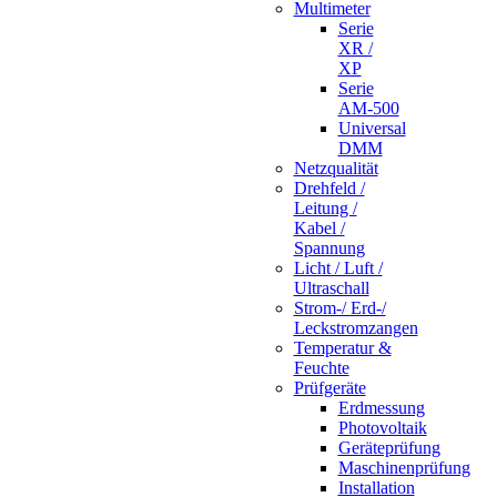
Multimeter
Serie
XR /
XP
Serie
AM-500
Universal
DMM
Netzqualität
Drehfeld /
Leitung /
Kabel /
Spannung
Licht / Luft /
Ultraschall
Strom-/ Erd-/
Leckstromzangen
Temperatur &
Feuchte
Prüfgeräte
Erdmessung
Photovoltaik
Geräteprüfung
Maschinenprüfung
Installation