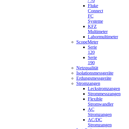
/ 70
Fluke
Connect
FC
Systeme
KFZ
Multimeter
Labormultimeter
ScopeMeter
Serie
120
Serie
190
Netzqualität
Isolationsmessgeräte
Erdungsmessgeräte
Stromzangen
Leckstromzangen
Strommesszangen
Flexible
Stromwandler
AC
Stromzangen
AC/DC
Stromzangen