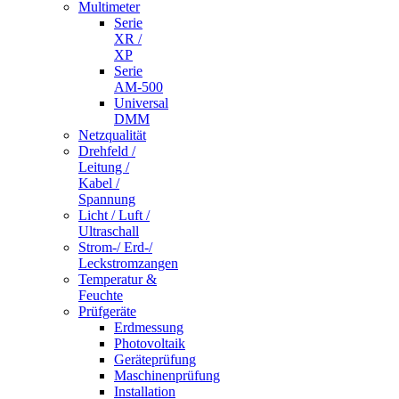
Multimeter
Serie
XR /
XP
Serie
AM-500
Universal
DMM
Netzqualität
Drehfeld /
Leitung /
Kabel /
Spannung
Licht / Luft /
Ultraschall
Strom-/ Erd-/
Leckstromzangen
Temperatur &
Feuchte
Prüfgeräte
Erdmessung
Photovoltaik
Geräteprüfung
Maschinenprüfung
Installation