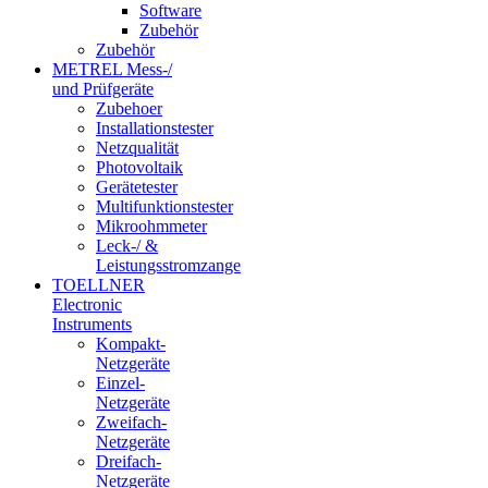
Software
Zubehör
Zubehör
METREL Mess-/
und Prüfgeräte
Zubehoer
Installationstester
Netzqualität
Photovoltaik
Gerätetester
Multifunktionstester
Mikroohmmeter
Leck-/ &
Leistungsstromzange
TOELLNER
Electronic
Instruments
Kompakt-
Netzgeräte
Einzel-
Netzgeräte
Zweifach-
Netzgeräte
Dreifach-
Netzgeräte