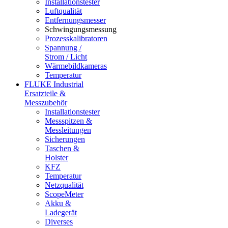
Installationstester
Luftqualität
Entfernungsmesser
Schwingungsmessung
Prozesskalibratoren
Spannung /
Strom / Licht
Wärmebildkameras
Temperatur
FLUKE Industrial
Ersatzteile &
Messzubehör
Installationstester
Messspitzen &
Messleitungen
Sicherungen
Taschen &
Holster
KFZ
Temperatur
Netzqualität
ScopeMeter
Akku &
Ladegerät
Diverses