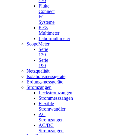
/ 70
Fluke
Connect
FC
Systeme
KFZ
Multimeter
Labormultimeter
ScopeMeter
Serie
120
Serie
190
Netzqualität
Isolationsmessgeräte
Erdungsmessgeräte
Stromzangen
Leckstromzangen
Strommesszangen
Flexible
Stromwandler
AC
Stromzangen
AC/DC
Stromzangen