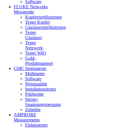
Software
FLUKE Networks
Messgeräte
Kupferzertifizierung
Tester Kupfer
Glasfaserzterifizierung
Tester
Glasfaser
Tester
Netzwerk
Tester WiFi
Gold-
Produktsupport
GMC Instruments
Multimeter
Software
Netzqualität
Installationstester
Prüfgeräte
Strom+
Spannungsmessung
Zubehör
AMPROBE
Measurements
Elektrotester