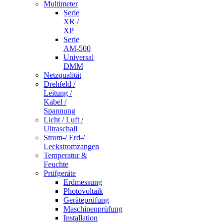
Multimeter
Serie
XR /
XP
Serie
AM-500
Universal
DMM
Netzqualität
Drehfeld /
Leitung /
Kabel /
Spannung
Licht / Luft /
Ultraschall
Strom-/ Erd-/
Leckstromzangen
Temperatur &
Feuchte
Prüfgeräte
Erdmessung
Photovoltaik
Geräteprüfung
Maschinenprüfung
Installation