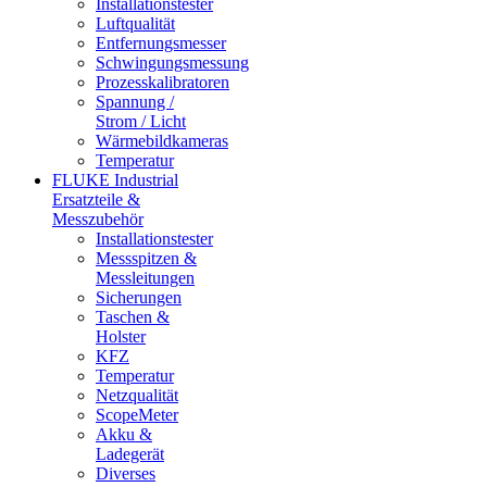
Installationstester
Luftqualität
Entfernungsmesser
Schwingungsmessung
Prozesskalibratoren
Spannung /
Strom / Licht
Wärmebildkameras
Temperatur
FLUKE Industrial
Ersatzteile &
Messzubehör
Installationstester
Messspitzen &
Messleitungen
Sicherungen
Taschen &
Holster
KFZ
Temperatur
Netzqualität
ScopeMeter
Akku &
Ladegerät
Diverses