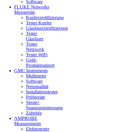
Software
FLUKE Networks
Messgeräte
Kupferzertifizierung
Tester Kupfer
Glasfaserzterifizierung
Tester
Glasfaser
Tester
Netzwerk
Tester WiFi
Gold-
Produktsupport
GMC Instruments
Multimeter
Software
Netzqualität
Installationstester
Prüfgeräte
Strom+
Spannungsmessung
Zubehör
AMPROBE
Measurements
Elektrotester