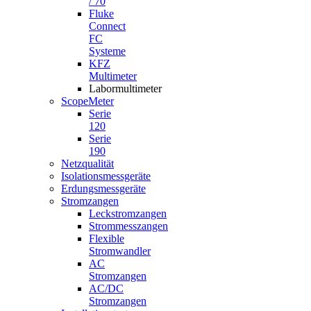
/ 70
Fluke
Connect
FC
Systeme
KFZ
Multimeter
Labormultimeter
ScopeMeter
Serie
120
Serie
190
Netzqualität
Isolationsmessgeräte
Erdungsmessgeräte
Stromzangen
Leckstromzangen
Strommesszangen
Flexible
Stromwandler
AC
Stromzangen
AC/DC
Stromzangen