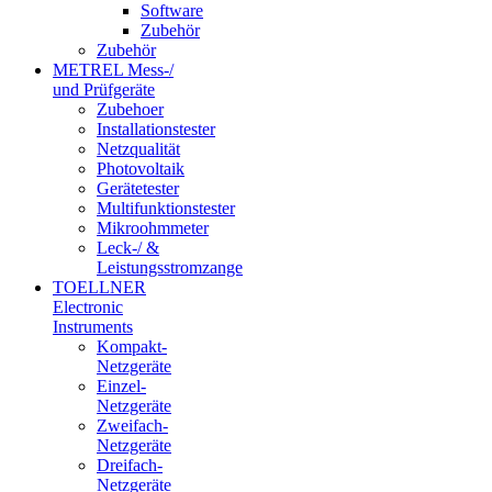
Software
Zubehör
Zubehör
METREL Mess-/
und Prüfgeräte
Zubehoer
Installationstester
Netzqualität
Photovoltaik
Gerätetester
Multifunktionstester
Mikroohmmeter
Leck-/ &
Leistungsstromzange
TOELLNER
Electronic
Instruments
Kompakt-
Netzgeräte
Einzel-
Netzgeräte
Zweifach-
Netzgeräte
Dreifach-
Netzgeräte