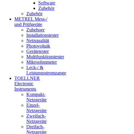
Software
Zubehör
Zubehör
METREL Mess-/
und Prüfgeräte
Zubehoer
Installationstester
Netzqualität
Photovoltaik
Gerätetester
Multifunktionstester
Mikroohmmeter
Leck-/ &
Leistungsstromzange
TOELLNER
Electronic
Instruments
Kompakt-
Netzgeräte
Einzel-
Netzgeräte
Zweifach-
Netzgeräte
Dreifach-
Netzgeräte