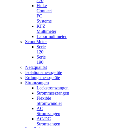
/ 70
Fluke
Connect
FC
Systeme
KFZ
Multimeter
Labormultimeter
ScopeMeter
Serie
120
Serie
190
Netzqualität
Isolationsmessgeräte
Erdungsmessgeräte
Stromzangen
Leckstromzangen
Strommesszangen
Flexible
Stromwandler
AC
Stromzangen
AC/DC
Stromzangen