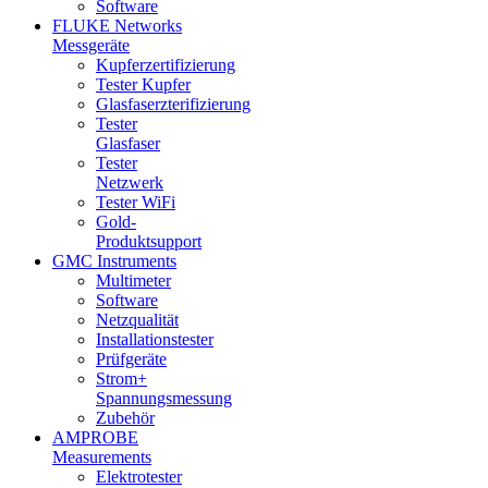
Software
FLUKE Networks
Messgeräte
Kupferzertifizierung
Tester Kupfer
Glasfaserzterifizierung
Tester
Glasfaser
Tester
Netzwerk
Tester WiFi
Gold-
Produktsupport
GMC Instruments
Multimeter
Software
Netzqualität
Installationstester
Prüfgeräte
Strom+
Spannungsmessung
Zubehör
AMPROBE
Measurements
Elektrotester