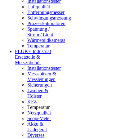
Installationstester
Luftqualität
Entfernungsmesser
Schwingungsmessung
Prozesskalibratoren
Spannung /
Strom / Licht
Wärmebildkameras
Temperatur
FLUKE Industrial
Ersatzteile &
Messzubehör
Installationstester
Messspitzen &
Messleitungen
Sicherungen
Taschen &
Holster
KFZ
Temperatur
Netzqualität
ScopeMeter
Akku &
Ladegerät
Diverses