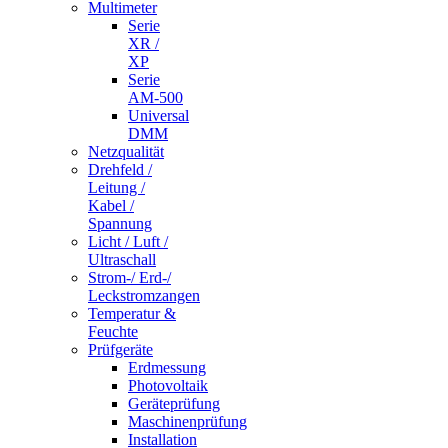
Multimeter
Serie
XR /
XP
Serie
AM-500
Universal
DMM
Netzqualität
Drehfeld /
Leitung /
Kabel /
Spannung
Licht / Luft /
Ultraschall
Strom-/ Erd-/
Leckstromzangen
Temperatur &
Feuchte
Prüfgeräte
Erdmessung
Photovoltaik
Geräteprüfung
Maschinenprüfung
Installation