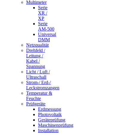
Multimeter
Serie
XR /
XP
Serie
AM-500
Universal
DMM
Netzqualität
Drehfeld /
Leitung /
Kabel /
Spannung
Licht / Luft /
Ultraschall
Strom-/ Erd-/
Leckstromzangen
Temperatur &
Feuchte
Prüfgeräte
Erdmessung
Photovoltaik
Geräteprüfung
Maschinenprüfung
Installation