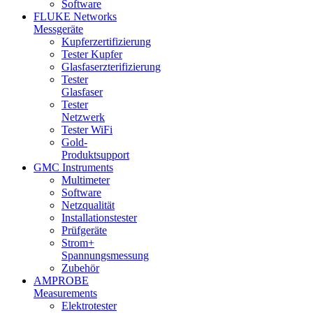
Software
FLUKE Networks
Messgeräte
Kupferzertifizierung
Tester Kupfer
Glasfaserzterifizierung
Tester
Glasfaser
Tester
Netzwerk
Tester WiFi
Gold-
Produktsupport
GMC Instruments
Multimeter
Software
Netzqualität
Installationstester
Prüfgeräte
Strom+
Spannungsmessung
Zubehör
AMPROBE
Measurements
Elektrotester