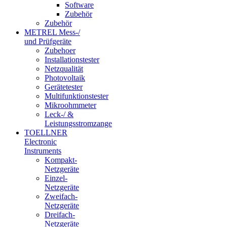
Software
Zubehör
Zubehör
METREL Mess-/
und Prüfgeräte
Zubehoer
Installationstester
Netzqualität
Photovoltaik
Gerätetester
Multifunktionstester
Mikroohmmeter
Leck-/ &
Leistungsstromzange
TOELLNER
Electronic
Instruments
Kompakt-
Netzgeräte
Einzel-
Netzgeräte
Zweifach-
Netzgeräte
Dreifach-
Netzgeräte