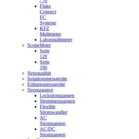
/ 70
Fluke
Connect
FC
Systeme
KFZ
Multimeter
Labormultimeter
ScopeMeter
Serie
120
Serie
190
Netzqualität
Isolationsmessgeräte
Erdungsmessgeräte
Stromzangen
Leckstromzangen
Strommesszangen
Flexible
Stromwandler
AC
Stromzangen
AC/DC
Stromzangen