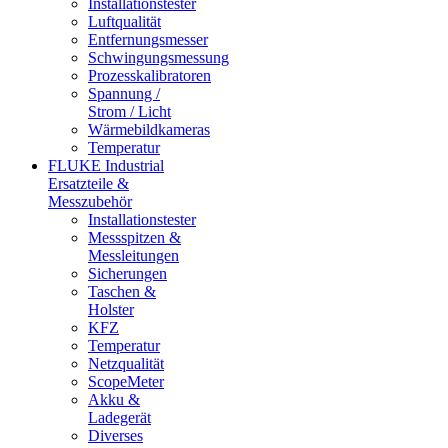
Installationstester
Luftqualität
Entfernungsmesser
Schwingungsmessung
Prozesskalibratoren
Spannung /
Strom / Licht
Wärmebildkameras
Temperatur
FLUKE Industrial
Ersatzteile &
Messzubehör
Installationstester
Messspitzen &
Messleitungen
Sicherungen
Taschen &
Holster
KFZ
Temperatur
Netzqualität
ScopeMeter
Akku &
Ladegerät
Diverses