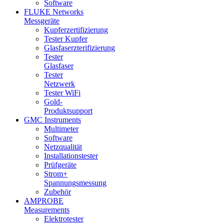
Software
FLUKE Networks
Messgeräte
Kupferzertifizierung
Tester Kupfer
Glasfaserzterifizierung
Tester
Glasfaser
Tester
Netzwerk
Tester WiFi
Gold-
Produktsupport
GMC Instruments
Multimeter
Software
Netzqualität
Installationstester
Prüfgeräte
Strom+
Spannungsmessung
Zubehör
AMPROBE
Measurements
Elektrotester