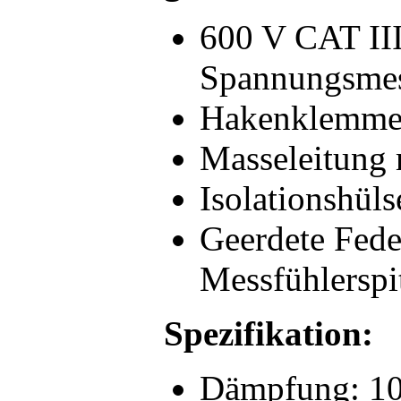
600 V CAT III
Spannungsmes
Hakenklemme 
Masseleitung
Isolationshüls
Geerdete Fede
Messfühlerspi
Spezifikation:
Dämpfung: 1