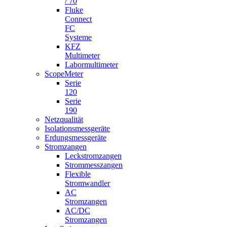
/ 70
Fluke
Connect
FC
Systeme
KFZ
Multimeter
Labormultimeter
ScopeMeter
Serie
120
Serie
190
Netzqualität
Isolationsmessgeräte
Erdungsmessgeräte
Stromzangen
Leckstromzangen
Strommesszangen
Flexible
Stromwandler
AC
Stromzangen
AC/DC
Stromzangen