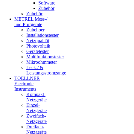
Software
Zubehör
Zubehör
METREL Mess-/
und Prüfgeräte
Zubehoer
Installationstester
Netzqualität
Photovoltaik
Gerätetester
Multifunktionstester
Mikroohmmeter
Leck-/ &
Leistungsstromzange
TOELLNER
Electronic
Instruments
Kompakt-
Netzgeräte
Einzel-
Netzgeräte
Zweifach-
Netzgeräte
Dreifach-
Netzgeräte