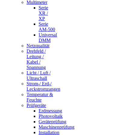
Multimeter
Serie
XR /
XP
Serie
AM-500
Universal
DMM
Netzqualität
Drehfeld /
Leitung /
Kabel /
Spannung
Licht / Luft /
Ultraschall
Strom-/ Erd-/
Leckstromzangen
Temperatur &
Feuchte
Prüfgeräte
Erdmessung
Photovoltaik
Geräteprüfung
Maschinenprüfung
Installation