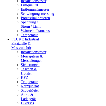
Installationstester
Luftqualität
Entfernungsmesser
Schwingungsmessung
Prozesskalibratoren
Spannung /
Strom / Licht
Wärmebildkameras
Temperatur
FLUKE Industrial
Ersatzteile &
Messzubehör
Installationstester
Messspitzen &
Messleitungen
Sicherungen
Taschen &
Holster
KFZ
Temperatur
Netzqualität
ScopeMeter
Akku &
Ladegerät
Diverses