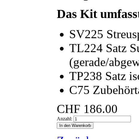
Das Kit umfass
SV225 Streus
TL224 Satz S
(gerade/abgew
TP238 Satz is
C75 Zubehört
CHF
186.00
Anzahl: