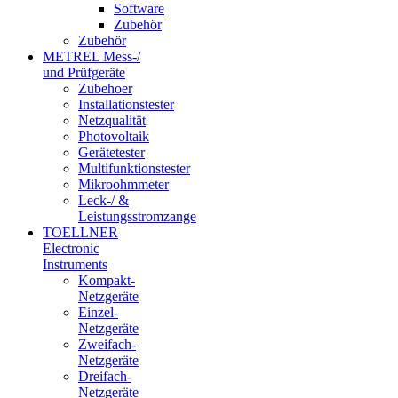
Software
Zubehör
Zubehör
METREL Mess-/
und Prüfgeräte
Zubehoer
Installationstester
Netzqualität
Photovoltaik
Gerätetester
Multifunktionstester
Mikroohmmeter
Leck-/ &
Leistungsstromzange
TOELLNER
Electronic
Instruments
Kompakt-
Netzgeräte
Einzel-
Netzgeräte
Zweifach-
Netzgeräte
Dreifach-
Netzgeräte