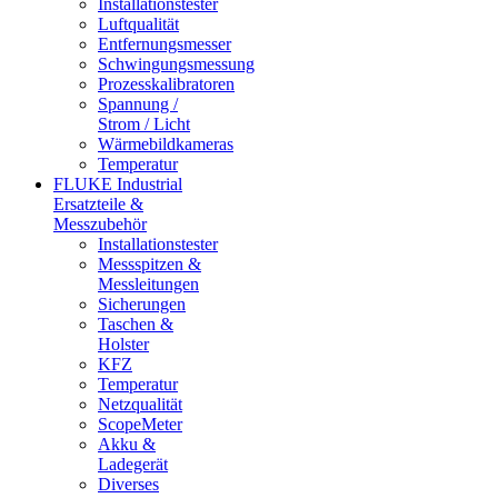
Installationstester
Luftqualität
Entfernungsmesser
Schwingungsmessung
Prozesskalibratoren
Spannung /
Strom / Licht
Wärmebildkameras
Temperatur
FLUKE Industrial
Ersatzteile &
Messzubehör
Installationstester
Messspitzen &
Messleitungen
Sicherungen
Taschen &
Holster
KFZ
Temperatur
Netzqualität
ScopeMeter
Akku &
Ladegerät
Diverses