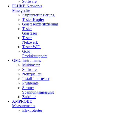
Software
FLUKE Networks
Messgeräte
Kupferzertifizierung
Tester Kupfer
Glasfaserzterifizierung
Tester
Glasfaser
Tester
Netzwerk
Tester WiFi
Gold-
Produktsupport
GMC Instruments
Multimeter
Software
Netzqualität
Installationstester
Prüfgeräte
Strom+
Spannungsmessung
Zubehör
AMPROBE
Measurements
Elektrotester