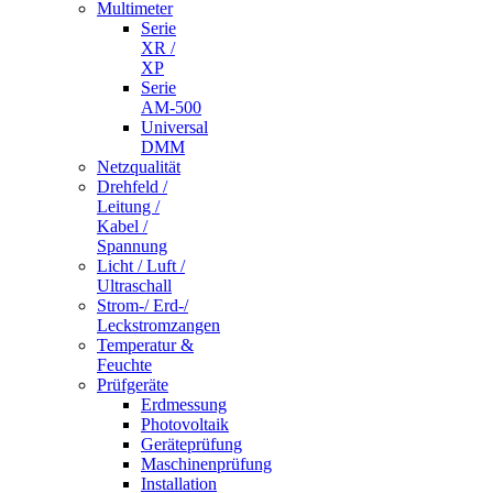
Multimeter
Serie
XR /
XP
Serie
AM-500
Universal
DMM
Netzqualität
Drehfeld /
Leitung /
Kabel /
Spannung
Licht / Luft /
Ultraschall
Strom-/ Erd-/
Leckstromzangen
Temperatur &
Feuchte
Prüfgeräte
Erdmessung
Photovoltaik
Geräteprüfung
Maschinenprüfung
Installation