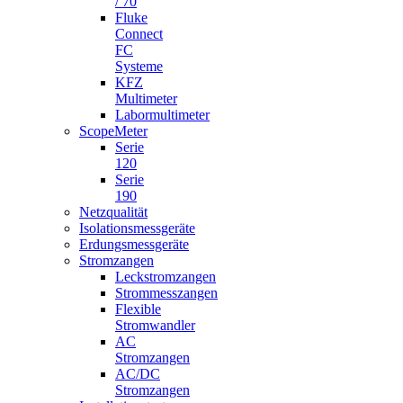
/ 70
Fluke
Connect
FC
Systeme
KFZ
Multimeter
Labormultimeter
ScopeMeter
Serie
120
Serie
190
Netzqualität
Isolationsmessgeräte
Erdungsmessgeräte
Stromzangen
Leckstromzangen
Strommesszangen
Flexible
Stromwandler
AC
Stromzangen
AC/DC
Stromzangen