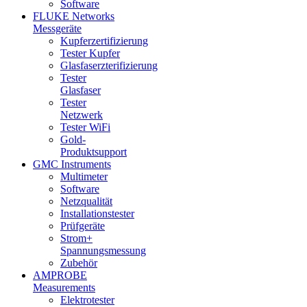
Software
FLUKE Networks
Messgeräte
Kupferzertifizierung
Tester Kupfer
Glasfaserzterifizierung
Tester
Glasfaser
Tester
Netzwerk
Tester WiFi
Gold-
Produktsupport
GMC Instruments
Multimeter
Software
Netzqualität
Installationstester
Prüfgeräte
Strom+
Spannungsmessung
Zubehör
AMPROBE
Measurements
Elektrotester