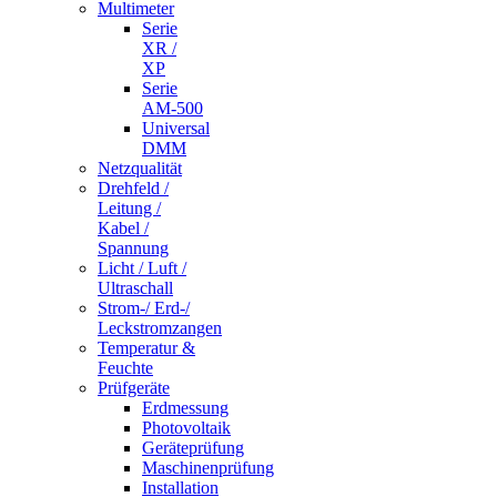
Multimeter
Serie
XR /
XP
Serie
AM-500
Universal
DMM
Netzqualität
Drehfeld /
Leitung /
Kabel /
Spannung
Licht / Luft /
Ultraschall
Strom-/ Erd-/
Leckstromzangen
Temperatur &
Feuchte
Prüfgeräte
Erdmessung
Photovoltaik
Geräteprüfung
Maschinenprüfung
Installation