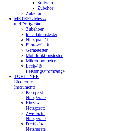
Software
Zubehör
Zubehör
METREL Mess-/
und Prüfgeräte
Zubehoer
Installationstester
Netzqualität
Photovoltaik
Gerätetester
Multifunktionstester
Mikroohmmeter
Leck-/ &
Leistungsstromzange
TOELLNER
Electronic
Instruments
Kompakt-
Netzgeräte
Einzel-
Netzgeräte
Zweifach-
Netzgeräte
Dreifach-
Netzgeräte