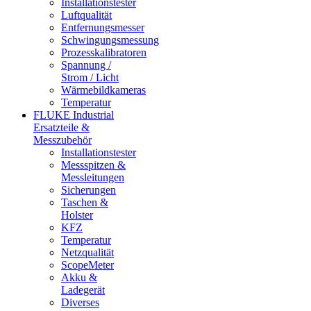
Installationstester
Luftqualität
Entfernungsmesser
Schwingungsmessung
Prozesskalibratoren
Spannung /
Strom / Licht
Wärmebildkameras
Temperatur
FLUKE Industrial
Ersatzteile &
Messzubehör
Installationstester
Messspitzen &
Messleitungen
Sicherungen
Taschen &
Holster
KFZ
Temperatur
Netzqualität
ScopeMeter
Akku &
Ladegerät
Diverses