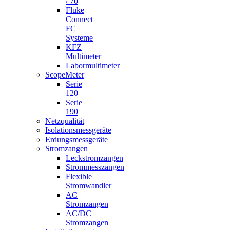
/ 70
Fluke
Connect
FC
Systeme
KFZ
Multimeter
Labormultimeter
ScopeMeter
Serie
120
Serie
190
Netzqualität
Isolationsmessgeräte
Erdungsmessgeräte
Stromzangen
Leckstromzangen
Strommesszangen
Flexible
Stromwandler
AC
Stromzangen
AC/DC
Stromzangen