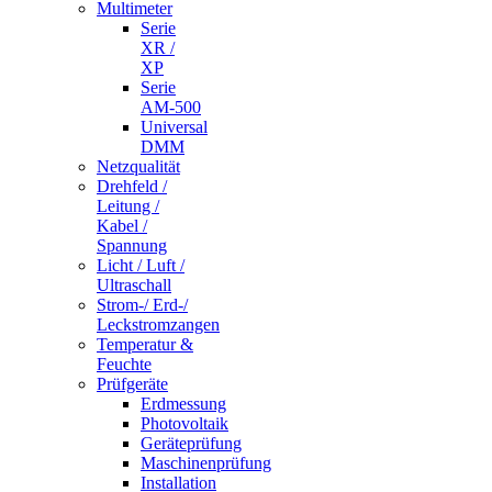
Multimeter
Serie
XR /
XP
Serie
AM-500
Universal
DMM
Netzqualität
Drehfeld /
Leitung /
Kabel /
Spannung
Licht / Luft /
Ultraschall
Strom-/ Erd-/
Leckstromzangen
Temperatur &
Feuchte
Prüfgeräte
Erdmessung
Photovoltaik
Geräteprüfung
Maschinenprüfung
Installation