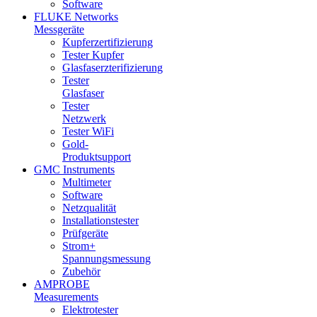
Software
FLUKE Networks
Messgeräte
Kupferzertifizierung
Tester Kupfer
Glasfaserzterifizierung
Tester
Glasfaser
Tester
Netzwerk
Tester WiFi
Gold-
Produktsupport
GMC Instruments
Multimeter
Software
Netzqualität
Installationstester
Prüfgeräte
Strom+
Spannungsmessung
Zubehör
AMPROBE
Measurements
Elektrotester