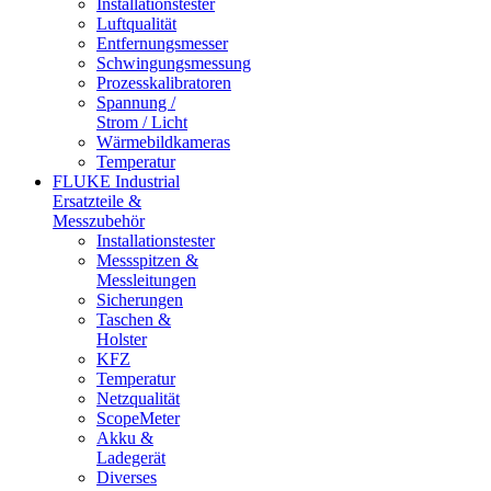
Installationstester
Luftqualität
Entfernungsmesser
Schwingungsmessung
Prozesskalibratoren
Spannung /
Strom / Licht
Wärmebildkameras
Temperatur
FLUKE Industrial
Ersatzteile &
Messzubehör
Installationstester
Messspitzen &
Messleitungen
Sicherungen
Taschen &
Holster
KFZ
Temperatur
Netzqualität
ScopeMeter
Akku &
Ladegerät
Diverses