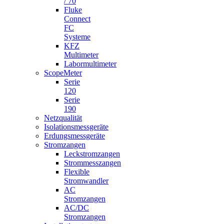
/ 70
Fluke
Connect
FC
Systeme
KFZ
Multimeter
Labormultimeter
ScopeMeter
Serie
120
Serie
190
Netzqualität
Isolationsmessgeräte
Erdungsmessgeräte
Stromzangen
Leckstromzangen
Strommesszangen
Flexible
Stromwandler
AC
Stromzangen
AC/DC
Stromzangen