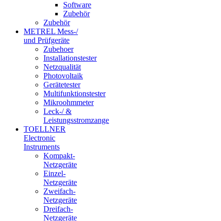
Software
Zubehör
Zubehör
METREL Mess-/
und Prüfgeräte
Zubehoer
Installationstester
Netzqualität
Photovoltaik
Gerätetester
Multifunktionstester
Mikroohmmeter
Leck-/ &
Leistungsstromzange
TOELLNER
Electronic
Instruments
Kompakt-
Netzgeräte
Einzel-
Netzgeräte
Zweifach-
Netzgeräte
Dreifach-
Netzgeräte