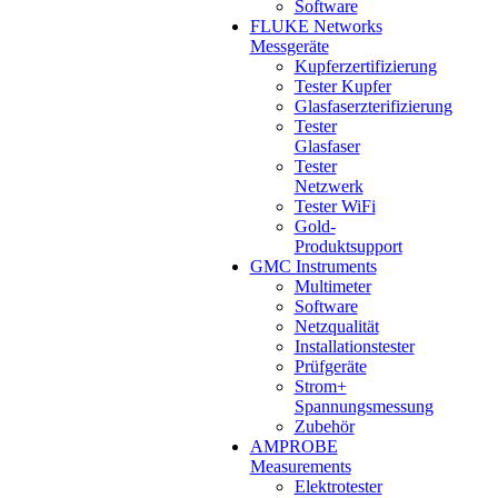
Software
FLUKE Networks
Messgeräte
Kupferzertifizierung
Tester Kupfer
Glasfaserzterifizierung
Tester
Glasfaser
Tester
Netzwerk
Tester WiFi
Gold-
Produktsupport
GMC Instruments
Multimeter
Software
Netzqualität
Installationstester
Prüfgeräte
Strom+
Spannungsmessung
Zubehör
AMPROBE
Measurements
Elektrotester