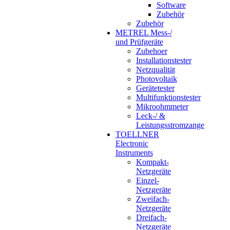
Software
Zubehör
Zubehör
METREL Mess-/
und Prüfgeräte
Zubehoer
Installationstester
Netzqualität
Photovoltaik
Gerätetester
Multifunktionstester
Mikroohmmeter
Leck-/ &
Leistungsstromzange
TOELLNER
Electronic
Instruments
Kompakt-
Netzgeräte
Einzel-
Netzgeräte
Zweifach-
Netzgeräte
Dreifach-
Netzgeräte