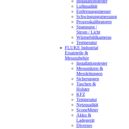
Installationstester
Luftqualität
Entfernungsmesser
Schwingungsmessung
Prozesskalibratoren
Spannung /
Strom / Licht
Wärmebildkameras
Temperatur
FLUKE Industrial
Ersatzteile &
Messzubehör
Installationstester
Messspitzen &
Messleitungen
Sicherungen
Taschen &
Holster
KFZ
Temperatur
Netzqualität
ScopeMeter
Akku &
Ladegerät
Diverses