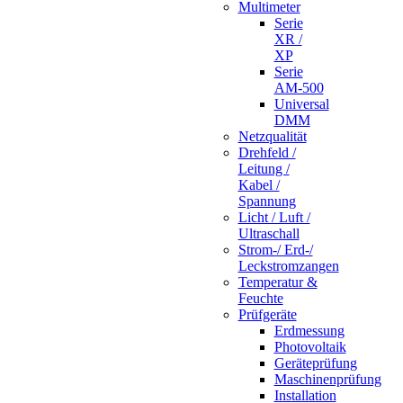
Multimeter
Serie
XR /
XP
Serie
AM-500
Universal
DMM
Netzqualität
Drehfeld /
Leitung /
Kabel /
Spannung
Licht / Luft /
Ultraschall
Strom-/ Erd-/
Leckstromzangen
Temperatur &
Feuchte
Prüfgeräte
Erdmessung
Photovoltaik
Geräteprüfung
Maschinenprüfung
Installation