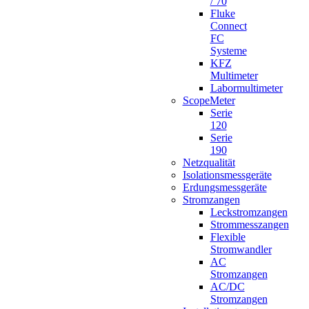
/ 70
Fluke
Connect
FC
Systeme
KFZ
Multimeter
Labormultimeter
ScopeMeter
Serie
120
Serie
190
Netzqualität
Isolationsmessgeräte
Erdungsmessgeräte
Stromzangen
Leckstromzangen
Strommesszangen
Flexible
Stromwandler
AC
Stromzangen
AC/DC
Stromzangen